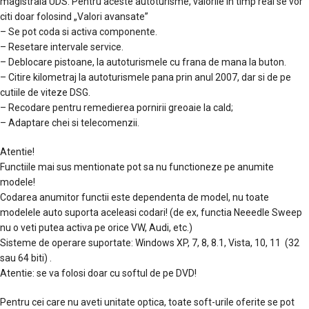
magistrala UDS. Pentru aceste autoturisme, valorile in timp real se vor
citi doar folosind „Valori avansate”
– Se pot coda si activa componente.
– Resetare intervale service.
– Deblocare pistoane, la autoturismele cu frana de mana la buton.
– Citire kilometraj la autoturismele pana prin anul 2007, dar si de pe
cutiile de viteze DSG.
– Recodare pentru remedierea pornirii greoaie la cald;
– Adaptare chei si telecomenzii.
Atentie!
Functiile mai sus mentionate pot sa nu functioneze pe anumite
modele!
Codarea anumitor functii este dependenta de model, nu toate
modelele auto suporta aceleasi codari! (de ex, functia Neeedle Sweep
nu o veti putea activa pe orice VW, Audi, etc.)
Sisteme de operare suportate: Windows XP, 7, 8, 8.1, Vista, 10, 11 (32
sau 64 biti) .
Atentie: se va folosi doar cu softul de pe DVD!
Pentru cei care nu aveti unitate optica, toate soft-urile oferite se pot