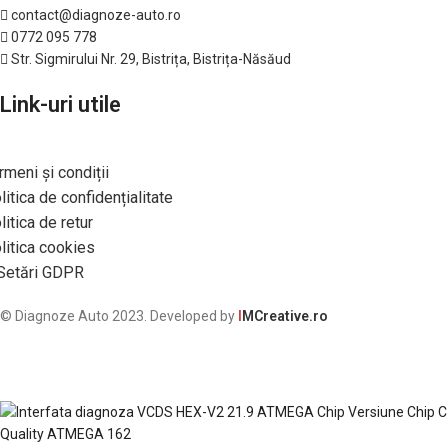
contact@diagnoze-auto.ro
0772 095 778
Str. Sigmirului Nr. 29, Bistrița, Bistrița-Năsăud
Link-uri utile
rmeni și condiții
litica de confidențialitate
litica de retur
litica cookies
Setări GDPR
© Diagnoze Auto 2023. Developed by
I
MCreative.ro