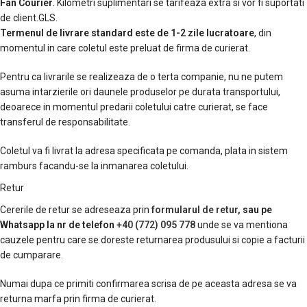
Fan Courier.
Kilometri suplimentari se tarifeaza extra si vor fi suportati
de client.GLS.
Termenul de livrare standard este de 1-2 zile lucratoare
, din
momentul in care coletul este preluat de firma de curierat.
Pentru ca livrarile se realizeaza de o terta companie, nu ne putem
asuma intarzierile ori daunele produselor pe durata transportului,
deoarece in momentul predarii coletului catre curierat, se face
transferul de responsabilitate.
Coletul va fi livrat la adresa specificata pe comanda, plata in sistem
ramburs facandu-se la inmanarea coletului.
Retur
Cererile de retur se adreseaza prin
formularul de retur
, sau pe
Whatsapp la nr de telefon
+40 (772) 095 778
unde se va mentiona
cauzele pentru care se doreste returnarea produsului si copie a facturii
de cumparare.
Numai dupa ce primiti confirmarea scrisa de pe aceasta adresa se va
returna marfa prin firma de curierat.