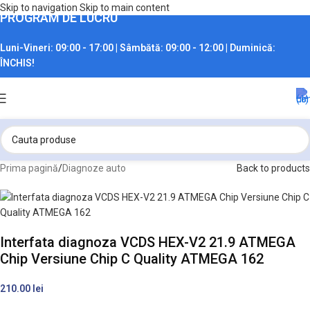
Skip to navigation
Skip to main content
PROGRAM DE LUCRU
Luni-Vineri:
09:00 - 17:00 |
Sâmbătă:
09:00 - 12:00 |
Duminică:
ÎNCHIS!
Prima pagină
/
Diagnoze auto
Back to products
Interfata diagnoza VCDS HEX-V2 21.9 ATMEGA
Chip Versiune Chip C Quality ATMEGA 162
210.00
lei