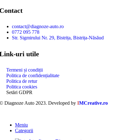
Contact
contact@diagnoze-auto.ro
0772 095 778
Str. Sigmirului Nr. 29, Bistrița, Bistrița-Năsăud
Link-uri utile
Termeni și condiții
Politica de confidențialitate
Politica de retur
Politica cookies
Setări GDPR
© Diagnoze Auto 2023. Developed by
I
MCreative.ro
Meniu
Categorii