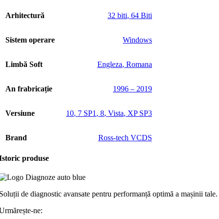
Arhitectură
32 biti
,
64 Biti
Sistem operare
Windows
Limbă Soft
Engleza
,
Romana
An frabricație
1996 – 2019
Versiune
10
,
7 SP1
,
8
,
Vista
,
XP SP3
Brand
Ross-tech VCDS
Istoric produse
Soluții de diagnostic avansate pentru performanță optimă a mașinii tale.
Urmărește-ne: