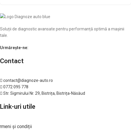
Soluții de diagnostic avansate pentru performanță optimă a mașinii
tale.
Urmărește-ne:
Contact
contact@diagnoze-auto.ro
0772 095 778
Str. Sigmirului Nr. 29, Bistrița, Bistrița-Năsăud
Link-uri utile
rmeni și condiții