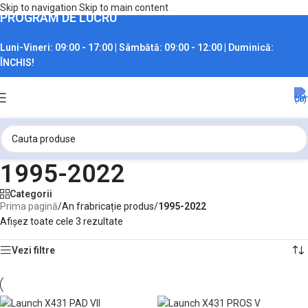
Skip to navigation
Skip to main content
PROGRAM DE LUCRU
Luni-Vineri:
09:00 - 17:00 |
Sâmbătă:
09:00 - 12:00 |
Duminică:
ÎNCHIS!
1995-2022
Categorii
Prima pagină
/
An frabricație produs
/
1995-2022
Afișez toate cele 3 rezultate
Vezi filtre