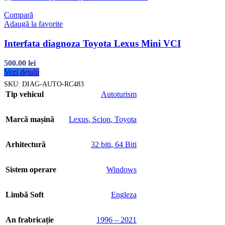
Compară
Adaugă la favorite
Interfata diagnoza Toyota Lexus Mini VCI
500.00
lei
Vezi detalii
SKU:
DIAG-AUTO-RC483
Tip vehicul
Autoturism
Marcă mașină
Lexus
,
Scion
,
Toyota
Arhitectură
32 biti
,
64 Biti
Sistem operare
Windows
Limbă Soft
Engleza
An frabricație
1996 – 2021