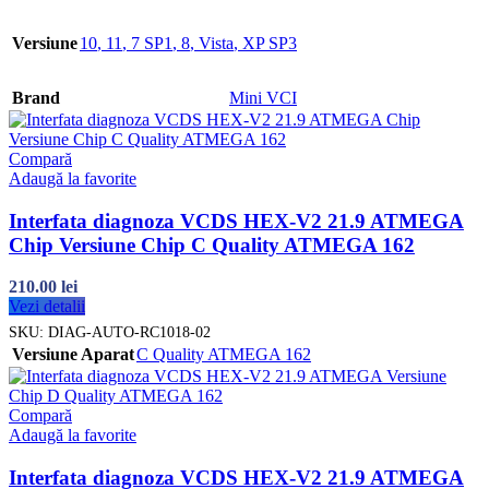
Versiune
10
,
11
,
7 SP1
,
8
,
Vista
,
XP SP3
Brand
Mini VCI
Compară
Adaugă la favorite
Interfata diagnoza VCDS HEX-V2 21.9 ATMEGA
Chip Versiune Chip C Quality ATMEGA 162
210.00
lei
Vezi detalii
SKU:
DIAG-AUTO-RC1018-02
Versiune Aparat
C Quality ATMEGA 162
Compară
Adaugă la favorite
Interfata diagnoza VCDS HEX-V2 21.9 ATMEGA