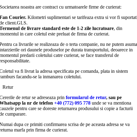
Societarea noastra are contract cu urmatoarele firme de curierat:
Fan Courier.
Kilometri suplimentari se tarifeaza extra si vor fi suportat
de client.GLS.
Termenul de livrare standard este de 1-2 zile lucratoare
, din
momentul in care coletul este preluat de firma de curierat.
Pentru ca livrarile se realizeaza de o terta companie, nu ne putem asum
intarzierile ori daunele produselor pe durata transportului, deoarece in
momentul predarii coletului catre curierat, se face transferul de
responsabilitate.
Coletul va fi livrat la adresa specificata pe comanda, plata in sistem
ramburs facandu-se la inmanarea coletului.
Retur
Cererile de retur se adreseaza prin
formularul de retur
, sau pe
Whatsapp la nr de telefon
+40 (772) 095 778
unde se va mentiona
cauzele pentru care se doreste returnarea produsului si copie a facturii
de cumparare.
Numai dupa ce primiti confirmarea scrisa de pe aceasta adresa se va
returna marfa prin firma de curierat.