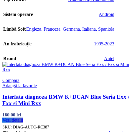
Sistem operare
Android
Limbă Soft
Engleza
,
Franceza
,
Germana
,
Italiana
,
Spaniola
An frabricație
1995-2023
Brand
Autel
Compară
Adaugă la favorite
Interfata diagnoza BMW K+DCAN Blue Seria Exx /
Fxx si Mini Rxx
160.00
lei
Vezi detalii
SKU:
DIAG-AUTO-RC387