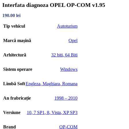
Interfata diagnoza OPEL OP-COM v1.95
190.00
lei
Tip vehicul
Autoturism
Marcă mașină
Opel
Arhitectură
32 biti
,
64 Biti
Sistem operare
Windows
Limbă Soft
Engleza
,
Maghiara
,
Romana
An frabricație
1998 – 2010
Versiune
10
,
7 SP1
,
8
,
Vista
,
XP SP3
Brand
OP-COM