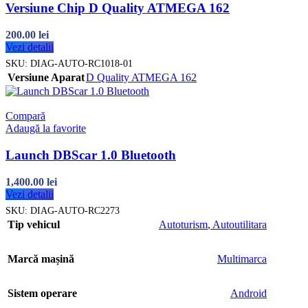
Versiune Chip D Quality ATMEGA 162
200.00
lei
Vezi detalii
SKU:
DIAG-AUTO-RC1018-01
Versiune Aparat
D Quality ATMEGA 162
Compară
Adaugă la favorite
Launch DBScar 1.0 Bluetooth
1,400.00
lei
Vezi detalii
SKU:
DIAG-AUTO-RC2273
Tip vehicul
Autoturism
,
Autoutilitara
Marcă mașină
Multimarca
Sistem operare
Android