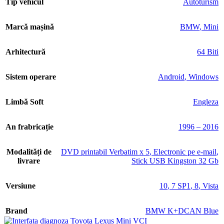
Tip vehicul
Autoturism
Marcă mașină
BMW
,
Mini
Arhitectură
64 Biti
Sistem operare
Android
,
Windows
Limbă Soft
Engleza
An frabricație
1996 – 2016
Modalități de
DVD printabil Verbatim x 5
,
Electronic pe e-mail
,
livrare
Stick USB Kingston 32 Gb
Versiune
10
,
7 SP1
,
8
,
Vista
Brand
BMW K+DCAN Blue