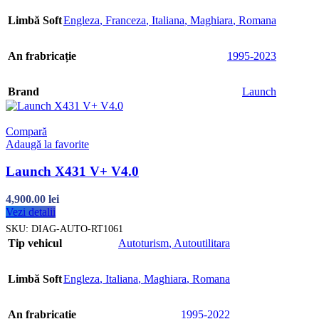
Limbă Soft
Engleza
,
Franceza
,
Italiana
,
Maghiara
,
Romana
An frabricație
1995-2023
Brand
Launch
Compară
Adaugă la favorite
Launch X431 V+ V4.0
4,900.00
lei
Vezi detalii
SKU:
DIAG-AUTO-RT1061
Tip vehicul
Autoturism
,
Autoutilitara
Limbă Soft
Engleza
,
Italiana
,
Maghiara
,
Romana
An frabricație
1995-2022