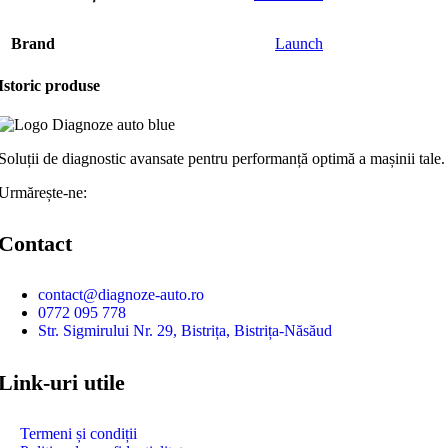
Brand
Launch
Istoric produse
Soluții de diagnostic avansate pentru performanță optimă a mașinii tale.
Urmărește-ne:
Contact
contact@diagnoze-auto.ro
0772 095 778
Str. Sigmirului Nr. 29, Bistrița, Bistrița-Năsăud
Link-uri utile
Termeni și condiții