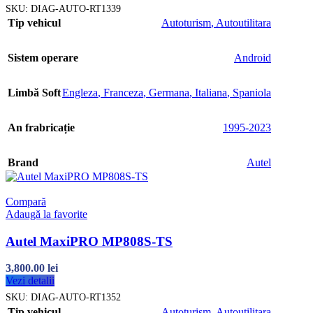
SKU:
DIAG-AUTO-RT1339
Tip vehicul
Autoturism
,
Autoutilitara
Sistem operare
Android
Limbă Soft
Engleza
,
Franceza
,
Germana
,
Italiana
,
Spaniola
An frabricație
1995-2023
Brand
Autel
Compară
Adaugă la favorite
Autel MaxiPRO MP808S-TS
3,800.00
lei
Vezi detalii
SKU:
DIAG-AUTO-RT1352
Tip vehicul
Autoturism
,
Autoutilitara