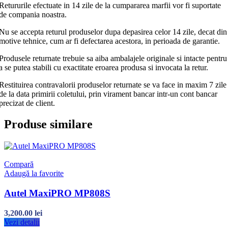
Retururile efectuate in 14 zile de la cumpararea marfii vor fi suportate
de compania noastra.
Nu se accepta returul produselor dupa depasirea celor 14 zile, decat din
motive tehnice, cum ar fi defectarea acestora, in perioada de garantie.
Produsele returnate trebuie sa aiba ambalajele originale si intacte pentru
a se putea stabili cu exactitate eroarea produsa si invocata la retur.
Restituirea contravalorii produselor returnate se va face in maxim 7 zile
de la data primirii coletului, prin virament bancar intr-un cont bancar
precizat de client.
Produse similare
Compară
Adaugă la favorite
Autel MaxiPRO MP808S
3,200.00
lei
Vezi detalii