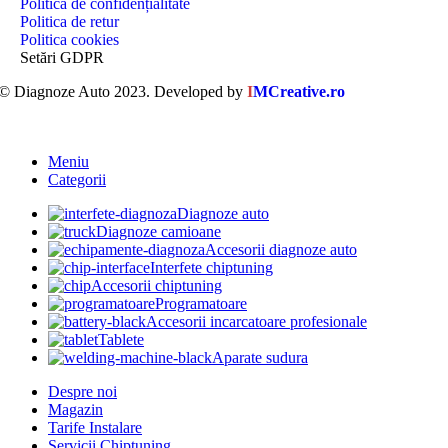
Politica de confidențialitate
Politica de retur
Politica cookies
Setări GDPR
© Diagnoze Auto 2023. Developed by
I
MCreative.ro
Meniu
Categorii
Diagnoze auto
Diagnoze camioane
Accesorii diagnoze auto
Interfete chiptuning
Accesorii chiptuning
Programatoare
Accesorii incarcatoare profesionale
Tablete
Aparate sudura
Despre noi
Magazin
Tarife Instalare
Servicii Chiptuning