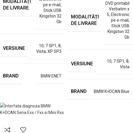
MODALITĂȚI
DVD printabil
pe e-mail
,
DE LIVRARE
Verbatim x
Stick USB
5
,
Electronic
Kingston 32
MODALITĂȚI
pe e-mail
,
Gb
DE LIVRARE
Stick USB
Kingston 32
Gb
10
,
7 SP1
,
8
,
VERSIUNE
Vista
,
XP SP3
10
,
7 SP1
,
8
,
VERSIUNE
Vista
BRAND
BMW ENET
BRAND
BMW K+DCAN Blue