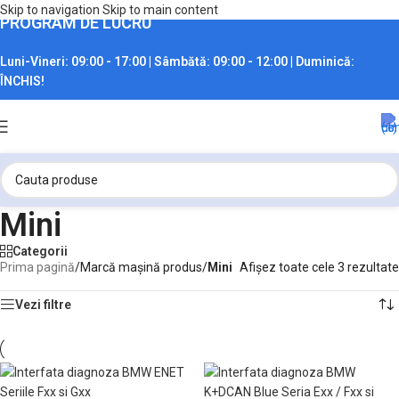
Skip to navigation
Skip to main content
PROGRAM DE LUCRU
Luni-Vineri:
09:00 - 17:00 |
Sâmbătă:
09:00 - 12:00 |
Duminică:
ÎNCHIS!
Mini
Categorii
Prima pagină
/
Marcă mașină produs
/
Mini
Afișez toate cele 3 rezultate
Vezi filtre