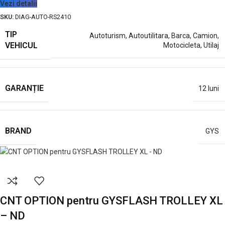
Vezi detalii
SKU:
DIAG-AUTO-RS2410
TIP
Autoturism
,
Autoutilitara
,
Barca
,
Camion
,
VEHICUL
Motocicleta
,
Utilaj
GARANȚIE
12 luni
BRAND
GYS
CNT OPTION pentru GYSFLASH TROLLEY XL
– ND