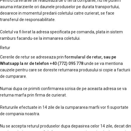
Pentru ca livrarile se realizeaza de o terta companie, nu ne putem
asuma intarzierile ori daunele produselor pe durata transportului,
deoarece in momentul predarii coletului catre curierat, se face
transferul de responsabilitate.
Coletul va fi livrat la adresa specificata pe comanda, plata in sistem
ramburs facandu-se la inmanarea coletului.
Retur
Cererile de retur se adreseaza prin
formularul de retur
, sau pe
Whatsapp la nr de telefon
+40 (772) 095 778
unde se va mentiona
cauzele pentru care se doreste returnarea produsului si copie a facturii
de cumparare.
Numai dupa ce primiti confirmarea scrisa de pe aceasta adresa se va
returna marfa prin firma de curierat.
Retururile efectuate in 14 zile de la cumpararea marfii vor fi suportate
de compania noastra.
Nu se accepta returul produselor dupa depasirea celor 14 zile, decat din