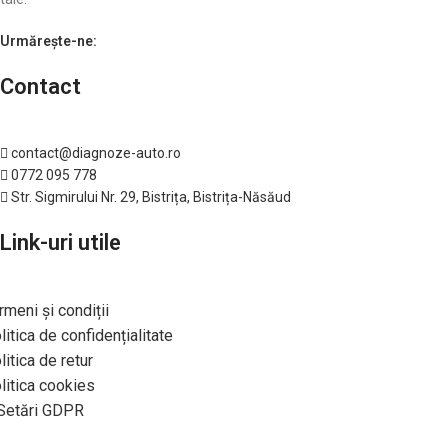
Urmărește-ne:
Contact
contact@diagnoze-auto.ro
0772 095 778
Str. Sigmirului Nr. 29, Bistrița, Bistrița-Năsăud
Link-uri utile
rmeni și condiții
litica de confidențialitate
litica de retur
litica cookies
Setări GDPR