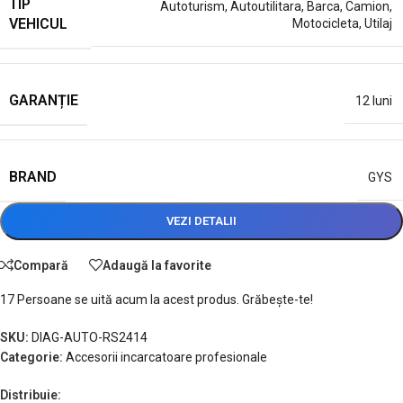
TIP
Autoturism
,
Autoutilitara
,
Barca
,
Camion
,
VEHICUL
Motocicleta
,
Utilaj
GARANȚIE
12 luni
BRAND
GYS
VEZI DETALII
Compară
Adaugă la favorite
17
Persoane se uită acum la acest produs. Grăbește-te!
SKU:
DIAG-AUTO-RS2414
Categorie:
Accesorii incarcatoare profesionale
Distribuie: