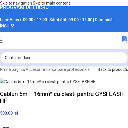
Skip to navigation
Skip to main content
PROGRAM DE LUCRU
Luni-Vineri:
09:00 - 17:00 |
Sâmbătă:
09:00 - 12:00 |
Duminică:
ÎNCHIS!
Prima pagină
/
Accesorii incarcatoare profesionale
Back to products
Cabluri 5m – 16mm² cu clesti pentru GYSFLASH
HF
500.00
lei