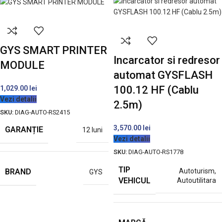
GYS SMART PRINTER
Incarcator si redresor
MODULE
automat GYSFLASH
100.12 HF (Cablu
1,029.00
lei
Vezi detalii
2.5m)
SKU:
DIAG-AUTO-RS2415
3,570.00
lei
GARANȚIE
12 luni
Vezi detalii
SKU:
DIAG-AUTO-RS1778
TIP
Autoturism
,
BRAND
GYS
VEHICUL
Autoutilitara