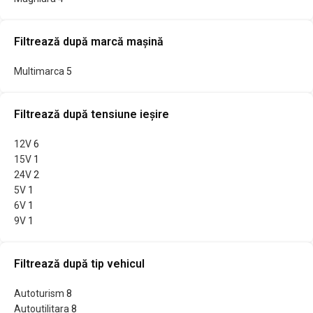
Filtrează după marcă mașină
Multimarca
5
Filtrează după tensiune ieșire
12V
6
15V
1
24V
2
5V
1
6V
1
9V
1
Filtrează după tip vehicul
Autoturism
8
Autoutilitara
8