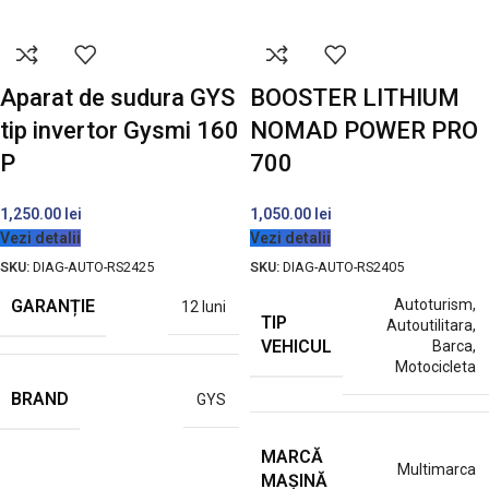
Aparat de sudura GYS
BOOSTER LITHIUM
tip invertor Gysmi 160
NOMAD POWER PRO
P
700
1,250.00
lei
1,050.00
lei
Vezi detalii
Vezi detalii
SKU:
DIAG-AUTO-RS2425
SKU:
DIAG-AUTO-RS2405
GARANȚIE
Autoturism
,
12 luni
TIP
Autoutilitara
,
VEHICUL
Barca
,
Motocicleta
BRAND
GYS
MARCĂ
Multimarca
MAȘINĂ