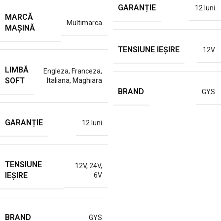
GARANȚIE
12 luni
MARCĂ
Multimarca
MAȘINĂ
TENSIUNE IEȘIRE
12V
LIMBĂ
Engleza
,
Franceza
,
SOFT
Italiana
,
Maghiara
BRAND
GYS
GARANȚIE
12 luni
TENSIUNE
12V
,
24V
,
IEȘIRE
6V
BRAND
GYS