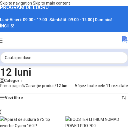
Skip to navigation
Skip to main content
PROGRAM DE LUCRU
Luni-Vineri:
09:00 - 17:00 |
Sâmbătă:
09:00 - 12:00 |
Duminică:
ÎNCHIS!
12 luni
Categorii
Prima pagină
/
Garanție produs
/
12 luni
Afișez toate cele 11 rezultate
Vezi filtre