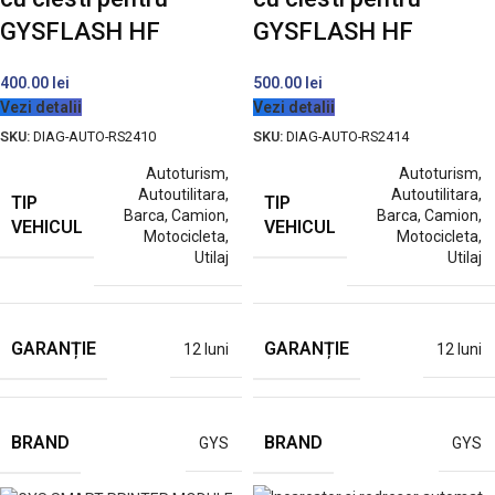
GYSFLASH HF
GYSFLASH HF
400.00
lei
500.00
lei
Vezi detalii
Vezi detalii
SKU:
DIAG-AUTO-RS2410
SKU:
DIAG-AUTO-RS2414
Autoturism
,
Autoturism
,
Autoutilitara
,
Autoutilitara
,
TIP
TIP
Barca
,
Camion
,
Barca
,
Camion
,
VEHICUL
VEHICUL
Motocicleta
,
Motocicleta
,
Utilaj
Utilaj
GARANȚIE
GARANȚIE
12 luni
12 luni
BRAND
BRAND
GYS
GYS