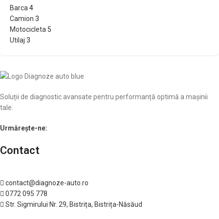
Barca
4
Camion
3
Motocicleta
5
Utilaj
3
Soluții de diagnostic avansate pentru performanță optimă a mașinii
tale.
Urmărește-ne:
Contact
contact@diagnoze-auto.ro
0772 095 778
Str. Sigmirului Nr. 29, Bistrița, Bistrița-Năsăud