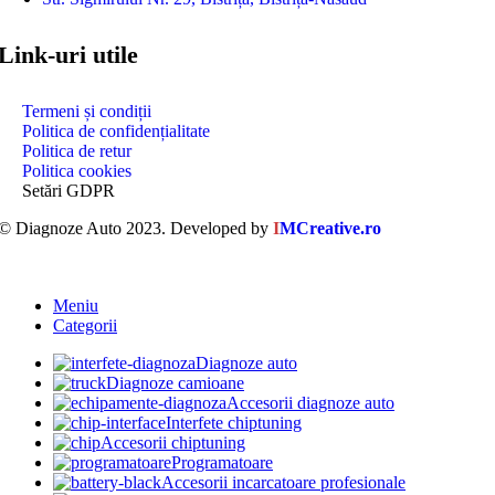
Link-uri utile
Termeni și condiții
Politica de confidențialitate
Politica de retur
Politica cookies
Setări GDPR
© Diagnoze Auto 2023. Developed by
I
MCreative.ro
Meniu
Categorii
Diagnoze auto
Diagnoze camioane
Accesorii diagnoze auto
Interfete chiptuning
Accesorii chiptuning
Programatoare
Accesorii incarcatoare profesionale