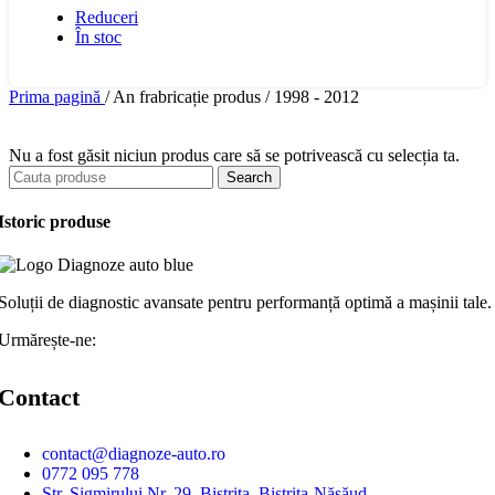
Reduceri
În stoc
Prima pagină
/
An frabricație produs
/
1998 - 2012
Nu a fost găsit niciun produs care să se potrivească cu selecția ta.
Search
Istoric produse
Soluții de diagnostic avansate pentru performanță optimă a mașinii tale.
Urmărește-ne:
Contact
contact@diagnoze-auto.ro
0772 095 778
Str. Sigmirului Nr. 29, Bistrița, Bistrița-Năsăud