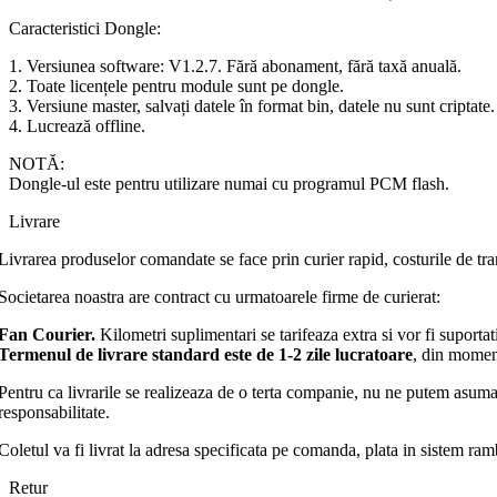
Caracteristici Dongle:
1. Versiunea software: V1.2.7. Fără abonament, fără taxă anuală.
2. Toate licențele pentru module sunt pe dongle.
3. Versiune master, salvați datele în format bin, datele nu sunt criptate.
4. Lucrează offline.
NOTĂ:
Dongle-ul este pentru utilizare numai cu programul PCM flash.
Livrare
Livrarea produselor comandate se face prin curier rapid, costurile de tra
Societarea noastra are contract cu urmatoarele firme de curierat:
Fan Courier.
Kilometri suplimentari se tarifeaza extra si vor fi suporta
Termenul de livrare standard este de 1-2 zile lucratoare
, din moment
Pentru ca livrarile se realizeaza de o terta companie, nu ne putem asuma 
responsabilitate.
Coletul va fi livrat la adresa specificata pe comanda, plata in sistem ra
Retur