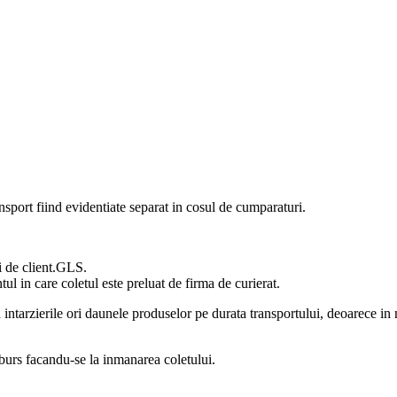
nsport fiind evidentiate separat in cosul de cumparaturi.
ti de client.GLS.
ul in care coletul este preluat de firma de curierat.
intarzierile ori daunele produselor pe durata transportului, deoarece in m
mburs facandu-se la inmanarea coletului.