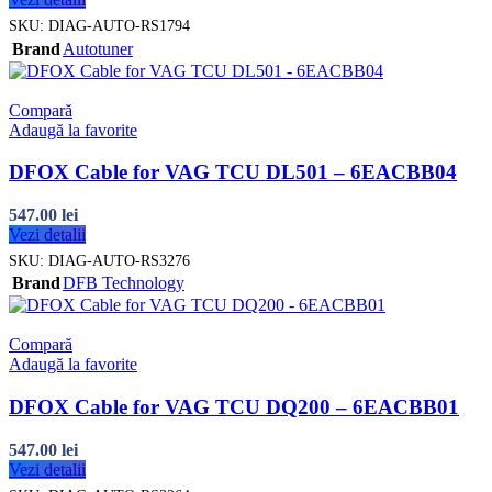
SKU:
DIAG-AUTO-RS1794
Brand
Autotuner
Compară
Adaugă la favorite
DFOX Cable for VAG TCU DL501 – 6EACBB04
547.00
lei
Vezi detalii
SKU:
DIAG-AUTO-RS3276
Brand
DFB Technology
Compară
Adaugă la favorite
DFOX Cable for VAG TCU DQ200 – 6EACBB01
547.00
lei
Vezi detalii