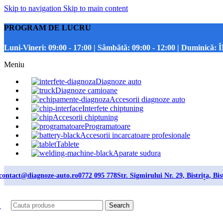
Skip to navigation
Skip to main content
PROGRAM DE LUCRU
Luni-Vineri:
09:00 - 17:00 |
Sâmbătă:
09:00 - 12:00 |
Duminică:
Î
Meniu
Diagnoze auto
Diagnoze camioane
Accesorii diagnoze auto
Interfete chiptuning
Accesorii chiptuning
Programatoare
Accesorii incarcatoare profesionale
Tablete
Aparate sudura
contact@diagnoze-auto.ro
0772 095 778
Str. Sigmirului Nr. 29, Bistrița, Bi
Search