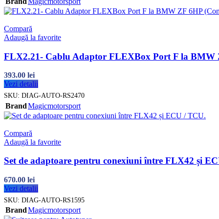
Brand
Magicmotorsport
Compară
Adaugă la favorite
FLX2.21- Cablu Adaptor FLEXBox Port F la BMW Z
393.00
lei
Vezi detalii
SKU:
DIAG-AUTO-RS2470
Brand
Magicmotorsport
Compară
Adaugă la favorite
Set de adaptoare pentru conexiuni între FLX42 și E
670.00
lei
Vezi detalii
SKU:
DIAG-AUTO-RS1595
Brand
Magicmotorsport