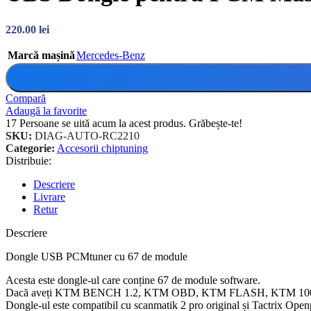
220.00
lei
Marcă mașină
Mercedes-Benz
Compară
Adaugă la favorite
17
Persoane se uită acum la acest produs. Grăbește-te!
SKU:
DIAG-AUTO-RC2210
Categorie:
Accesorii chiptuning
Distribuie:
Descriere
Livrare
Retur
Descriere
Dongle USB PCMtuner cu 67 de module
Acesta este dongle-ul care conține 67 de module software.
Dacă aveți KTM BENCH 1.2, KTM OBD, KTM FLASH, KTM 100 3 în 1
Dongle-ul este compatibil cu scanmatik 2 pro original și Tactrix Open