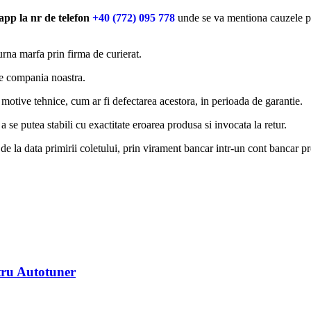
app la nr de telefon
+40 (772) 095 778
unde se va mentiona cauzele pen
rna marfa prin firma de curierat.
de compania noastra.
motive tehnice, cum ar fi defectarea acestora, in perioada de garantie.
a se putea stabili cu exactitate eroarea produsa si invocata la retur.
de la data primirii coletului, prin virament bancar intr-un cont bancar pre
ru Autotuner