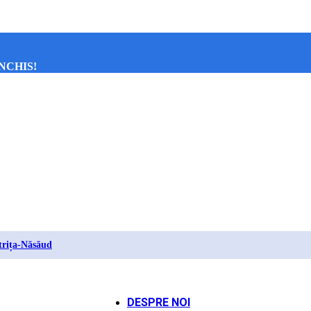
NCHIS!
strița-Năsăud
DESPRE NOI