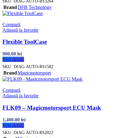
SKU:
DIAG-AUTO-RS3264
Brand
DFB Technology
Compară
Adaugă la favorite
Flexible ToolCase
900.00
lei
Vezi detalii
SKU:
DIAG-AUTO-RS1582
Brand
Magicmotorsport
Compară
Adaugă la favorite
FLK09 – Magicmotorsport ECU Mask
1,400.00
lei
Vezi detalii
SKU:
DIAG-AUTO-RS2022